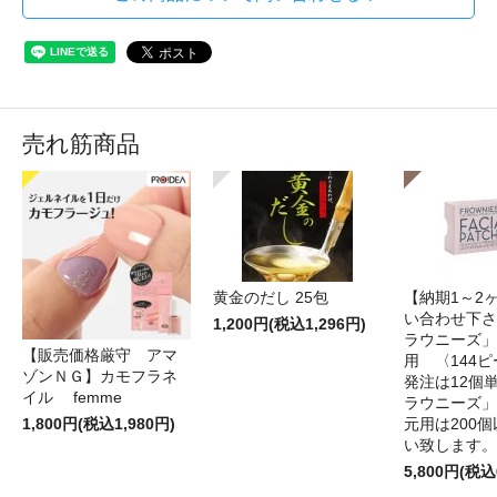
売れ筋商品
黄金のだし 25包
【納期1～2
い合わせ下さ
1,200円(税込1,296円)
ラウニーズ」
【販売価格厳守 アマ
用 〈144
ゾンＮＧ】カモフラネ
発注は12個
イル femme
ラウニーズ」
1,800円(税込1,980円)
元用は200
い致します。
5,800円(税込