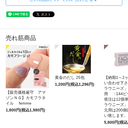
売れ筋商品
黄金のだし 25包
【納期1～2
い合わせ下さ
1,200円(税込1,296円)
ラウニーズ」
【販売価格厳守 アマ
用 〈144
ゾンＮＧ】カモフラネ
発注は12個
イル femme
ラウニーズ」
1,800円(税込1,980円)
元用は200
い致します。
5,800円(税込