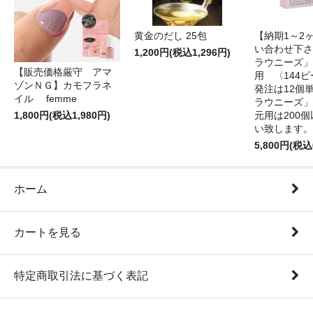
黄金のだし 25包
【納期1～2
い合わせ下さ
1,200円(税込1,296円)
ラウニーズ」
【販売価格厳守 アマ
用 〈144
ゾンＮＧ】カモフラネ
発注は12個
イル femme
ラウニーズ」
1,800円(税込1,980円)
元用は200
い致します。
5,800円(税込
ホーム
カートを見る
特定商取引法に基づく表記