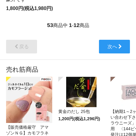
1,800円(税込1,980円)
53
1
12
商品中
-
商品
戻る
次へ
売れ筋商品
黄金のだし 25包
【納期1～2
い合わせ下さ
1,200円(税込1,296円)
ラウニーズ」
【販売価格厳守 アマ
用 〈144
ゾンＮＧ】カモフラネ
発注は12個